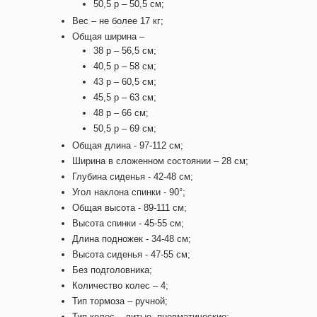
50,5 р – 50,5 см;
Вес – не более 17 кг;
Общая ширина –
38 р – 56,5 см;
40,5 р – 58 см;
43 р – 60,5 см;
45,5 р – 63 см;
48 р – 66 см;
50,5 р – 69 см;
Общая длина - 97-112 см;
Ширина в сложенном состоянии – 28 см;
Глубина сиденья - 42-48 см;
Угол наклона спинки - 90°;
Общая высота - 89-111 см;
Высота спинки - 45-55 см;
Длина подножек - 34-48 см;
Высота сиденья - 47-55 см;
Без подголовника;
Количество колес – 4;
Тип тормоза – ручной;
Тип колес – литые, пневматические;