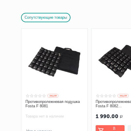
Сопутствующие товары
AКЦИЯ
AКЦИЯ
Противопролежневая подушка
Противопролежнев
Fosta F 8081
Fosta F 8082
самонадувающаяс
1 990.00
Товара нет в наличии
Р
В