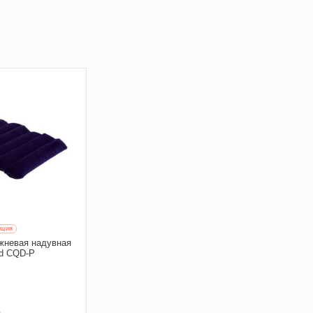
КЦИЯ
жневая надувная
d CQD-P