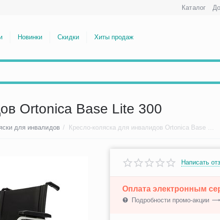
Каталог
До
и
Новинки
Скидки
Хиты продаж
в Ortonica Base Lite 300
яски для инвалидов
/
Кресло-коляска для инвалидов Ortonica Base Lite 300
Написать от
Оплата электронным с
Подробности промо-акции