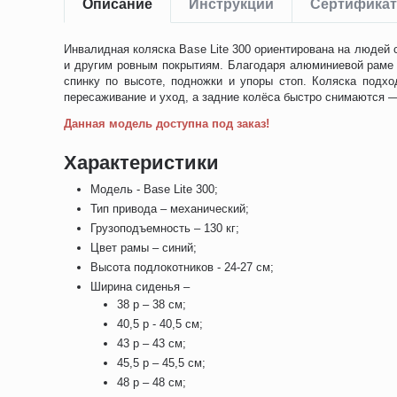
Описание
Инструкции
Сертифика
Инвалидная коляска Base Lite 300 ориентирована на людей с
и другим ровным покрытиям. Благодаря алюминиевой раме к
спинку по высоте, подножки и упоры стоп. Коляска подх
пересаживание и уход, а задние колёса быстро снимаются —
Данная модель доступна под заказ!
Характеристики
Модель - Base Lite 300;
Тип привода – механический;
Грузоподъемность – 130 кг;
Цвет рамы – синий;
Высота подлокотников - 24-27 см;
Ширина сиденья –
38 р – 38 см;
40,5 р - 40,5 см;
43 р – 43 см;
45,5 р – 45,5 см;
48 р – 48 см;