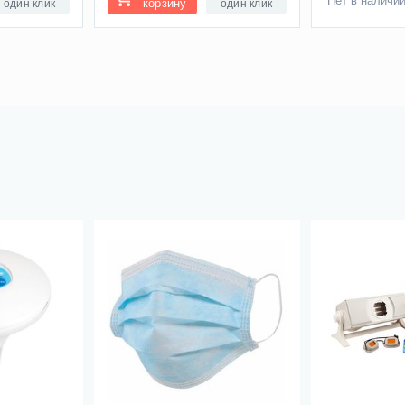
Нет в наличи
корзину
один клик
один клик