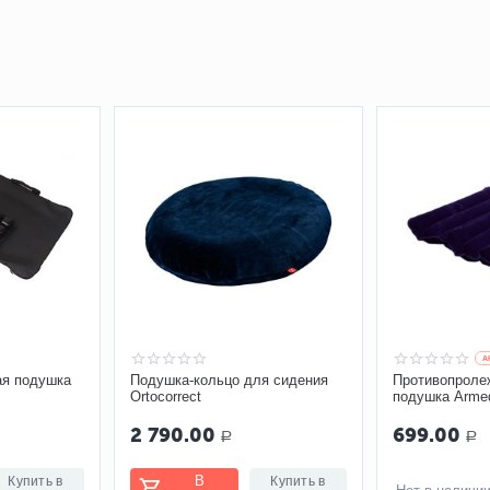
A
ая подушка
Подушка-кольцо для сидения
Противопроле
Ortocorrect
подушка Arme
я
2 790.00
699.00
Р
Р
В
Купить в
Купить в