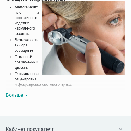
Малогабарит
ные и
портативные
изделия
карманного
формата;
Возможность
выбора
освещения;
Стильный
современный
дизайн;
Оптимальная
отцентровка
и фокусировка светового пучка;
Лупа с 3-х кратным увеличением.
Больше
Виды отоскопов
Многие специалисты задаются вопросом как выбрать отоскоп.
Для этого необходимо ознакомиться с их основными отличиями.
Модификации могут иметь разные характеристики и материал
изготовления. Таким образом, серия KaWe ПИККОЛАЙТ
Кабинет покупателя