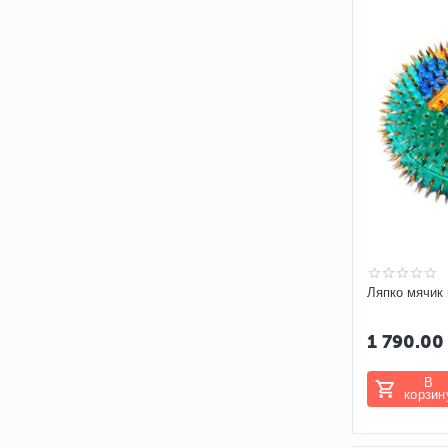
Ляпко мячик
1 790.00
В
корзин