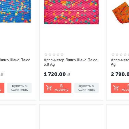
Ляпко Шанс Плюс
Аппликатор Ляпко Шанс Плюс
Аппликато
5,8 Ag
Ag
1 720.00
2 790.
Р
Р
В
Купить в
Купить в
у
корзину
кор
один клик
один клик