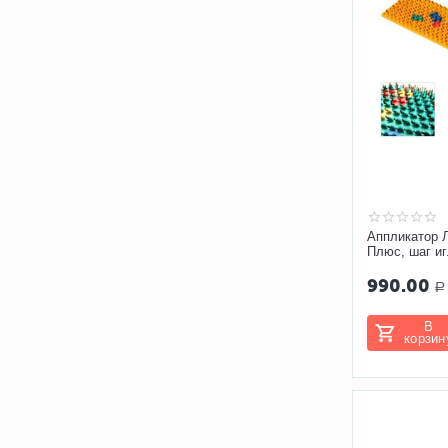
Аппликатор 
Плюс, шаг иг
990.00
Р
В
корзин