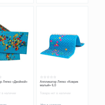
р Ляпко «Двойной»
Аппликатор Ляпко «Коврик
малый» 6,0
т в наличии
Товара нет в наличии
личии
Нет в наличии