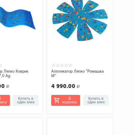
р Ляпко Коврик
Аппликатор Ляпко "Ромашка
,0 Ag
М"
00
4 990.00
Р
Р
В
В
Купить в
Купить в
зину
корзину
один клик
один клик