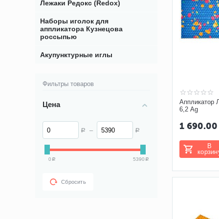
Лежаки Редокс (Redox)
Наборы иголок для
аппликатора Кузнецова
россыпью
Акупунктурные иглы
Фильтры товаров
Аппликатор 
Цена
6,2 Ag
1 690.00
–
Р
Р
В
корзин
0
5390
Р
Р
Сбросить