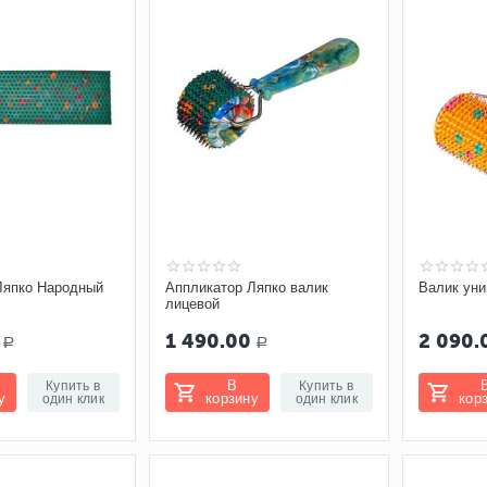
Ляпко Народный
Аппликатор Ляпко валик
Валик ун
лицевой
1 490.00
2 090.
Р
Р
В
Купить в
Купить в
у
корзину
кор
один клик
один клик