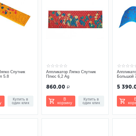
Ляпко Спутник
Аппликатор Ляпко Спутник
Аппликато
л 5.8
Плюс 6,2 Ag
Большой 7
860.00
5 390.
Р
В
Купить в
Купить в
у
корзину
кор
один клик
один клик