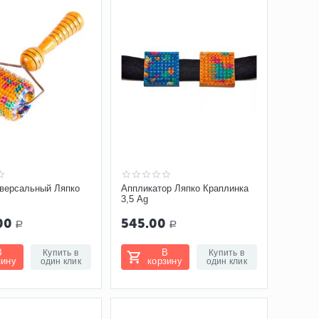
иверсальный Ляпко
Аппликатор Ляпко Краплинка
3,5 Ag
00
545.00
Р
Р
В
В
Купить в
Купить в
зину
корзину
один клик
один клик