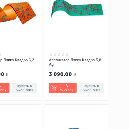
р Ляпко Квадро 6,2
Аппликатор Ляпко Квадро 5,8
Ag
00
3 090.00
Р
Р
В
В
Купить в
Купить в
зину
корзину
один клик
один клик