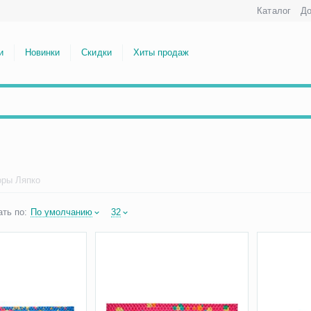
Каталог
До
и
Новинки
Скидки
Хиты продаж
оры Ляпко
ть по:
По умолчанию
32