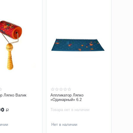
р Ляпко Валик
Аппликатор Ляпко
«Одинарный» 6.2
00
Товара нет в наличии
Р
личии
Нет в наличии