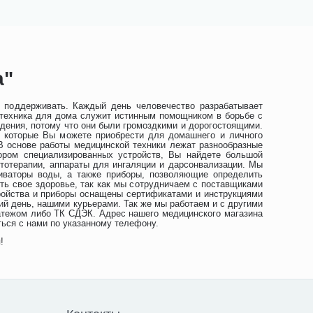
а"
и поддерживать. Каждый день человечество разрабатывает
дтехника для дома служит истинным помощником в борьбе с
ения, потому что они были громоздкими и дорогостоящими.
, которые Вы можете приобрести для домашнего и личного
В основе работы медицинской техники лежат разнообразные
ром специализированных устройств, Вы найдете большой
тотерапии, аппараты для ингаляции и дарсонвализации. Мы
иваторы воды, а также приборы, позволяющие определить
ть свое здоровье, так как мы сотрудничаем с поставщиками
ройства и приборы оснащены сертификатами и инструкциями
ий день, нашими курьерами. Так же мы работаем и с другими
латежом либо ТК СДЭК. Адрес нашего медицинского магазина
ься с нами по указанному телефону.
!