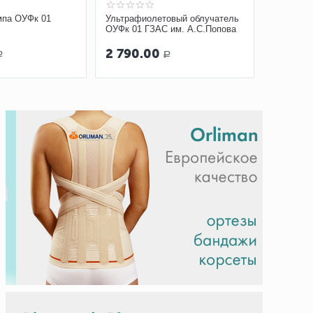
мпа ОУФк 01
Ультрафиолетовый облучатель
ОУФк 01 ГЗАС им. А.С.Попова
2 790.00
Р
Р
Виброаку
«Витафо
7 300.00