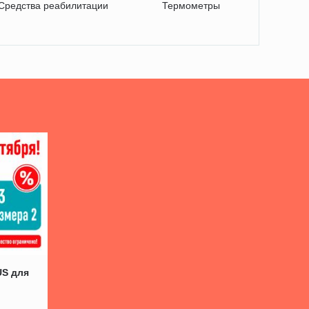
Средства реабилитации
Термометры
Ап
фи
US для