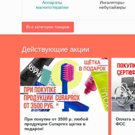
Аппараты
Ингаляторы-
магнитотерапии
небулайзеры
Все категории товаров
Действующие акции
При покупке от 3500 р. любой
Оплата 
продукции​ Curaprox щетка в
ФСС
подарок!