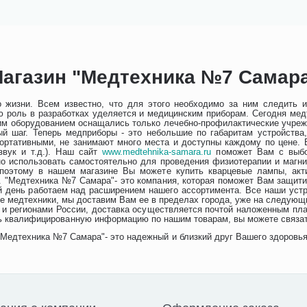
агазин "Медтехника №7 Самар
 жизни. Всем известно, что для этого необходимо за ним следить 
ю роль в разработках уделяется и медицинским приборам. Сегодня ме
им оборудованием оснащались только лечебно-профилактические учрежд
ый шаг. Теперь медприборы - это небольшие по габаритам устройства
ортативными, не занимают много места и доступны каждому по цене. 
звук и т.д.). Наш сайт
www.medtehnika-samara.ru
поможет Вам с выбо
о использовать самостоятельно для проведения физиотерапии и магни
 поэтому в нашем магазине Вы можете купить кварцевые лампы, акт
 "Медтехника №7 Самара"- это компания, которая поможет Вам защити
й день работаем над расширением нашего ассортимента. Все наши уст
е медтехники, мы доставим Вам ее в пределах города, уже на следующ
) и регионами России, доставка осуществляется почтой наложенным п
ить квалифицированную информацию по нашим товарам, вы можете связат
"Медтехника №7 Самара"- это надежный и близкий друг Вашего здоровья