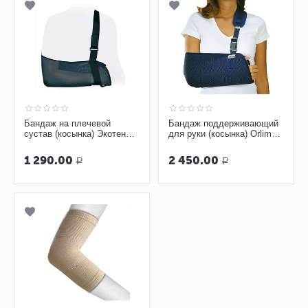
Бандаж на плечевой
Бандаж поддерживающий
сустав (косынка) Экотен
для руки (косынка) Orliman
SB-02
С-42A, синий
1 290.00
2 450.00
Р
Р