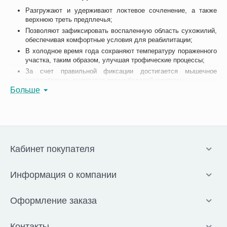
Разгружают и удерживают локтевое сочленение, а также
верхнюю треть предплечья;
Позволяют зафиксировать воспаленную область сухожилий,
обеспечивая комфортные условия для реабилитации;
В холодное время года сохраняют температуру пораженного
участка, таким образом, улучшая трофические процессы;
За счет правильной фиксации достигается мышечное
расслабление, снимается отек и болевой симптом;
Больше
Способствуют скорейшему рассасыванию гематомы;
Уменьшают проявления воспалительно-дегенеративных
процессов при диагнозе эпикондилит локтевого сустава.
Как правильно выбрать
Кабинет покупателя
Основу выбора
того или иного
приспособления
Информация о компании
составляет
степень тяжести
Оформление заказа
повреждения.
При
рассмотрении
Контакты