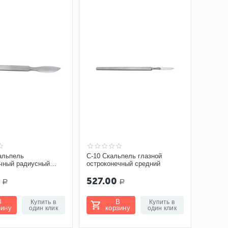
альпель
C-10 Скальпель глазной
ечный радиусный
остроконечный средний
МИЗ-В
0
527.00
Р
Р
В
В
Купить в
Купить в
зину
корзину
один клик
один клик