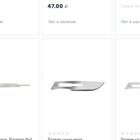
23 Certus
нержавеющ
47.00
Товара не
Р
ии
Нет в наличии
Нет в на
тель Paragon №4
Лезвие скальпеля
Лезвие ск