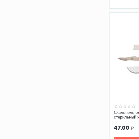
Скальпель о
стерильный 
№21 Certus
47.00
Р