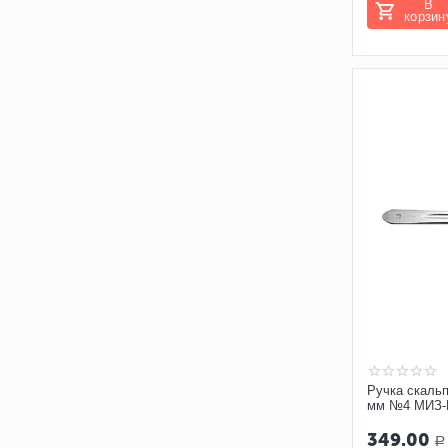
В
корзин
Ручка скаль
мм №4 МИЗ-В
349.00
Р