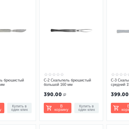
ль брюшистый
С-2 Скальпель брюшистый
С-3 Скаль
 мм
большой 160 мм
средний 1
390.00
399.00
Р
В
Купить в
Купить в
у
корзину
кор
один клик
один клик