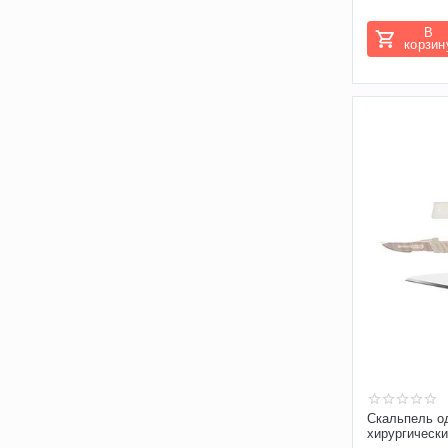
В
корзин
Скальпель о
хирургическ