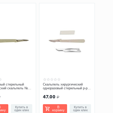
вый стерильный
Скальпель хирургический
ский скальпель №13
одноразовый стерильный р-р
№15 Certus
47.00
Р
Р
В
В
Купить в
Купить в
зину
корзину
один клик
один клик