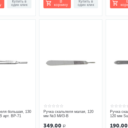
В
Купить в
Купить в
у
корзину
кор
один клик
один клик
пеля большая, 130
Ручка скальпеля малая, 120
Ручка ск
 арт. ВР-71
мм №3 МИЗ-В
120 мм Sur
349.00
190.00
Р