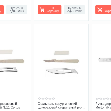
В
Купить в
Купить в
у
корзину
кор
один клик
один клик
дноразовый
Скальпель хирургический
Ручка-дер
ий №11 Certus
одноразовый стерильный р-р
Morton (P