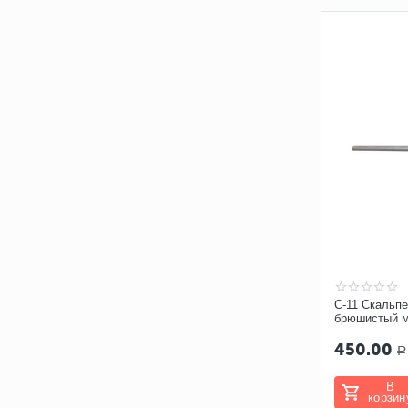
С-11 Скальпе
брюшистый 
450.00
Р
В
корзин