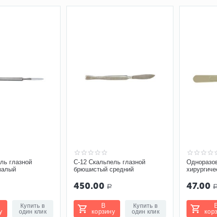
ль глазной
С-12 Скальпель глазной
Одноразо
малый
брюшистый средний
хирургиче
Certus
450.00
47.00
Р
В
Купить в
Купить в
у
корзину
кор
один клик
один клик