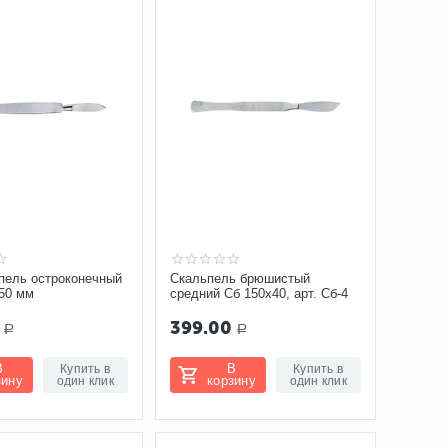
пель остроконечный
Скальпель брюшистый
50 мм
средний Сб 150х40, арт. Сб-4
399.00
Р
Р
В
В
Купить в
Купить в
зину
корзину
один клик
один клик