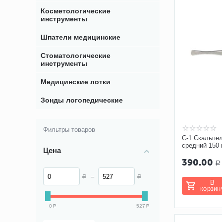
Косметологические
инструменты
Шпатели медицинские
Стоматологические
инструменты
Медицинские лотки
Зонды логопедические
Фильтры товаров
С-1 Скальпе
средний 150
Цена
390.00
Р
–
Р
Р
В
корзин
0
527
Р
Р