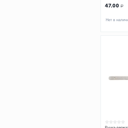
47.00
Р
Нет в налич
Ручка-держа