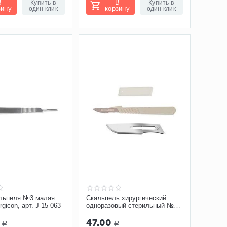
В
В
Купить в
Купить в
зину
корзину
один клик
один клик
альпеля №3 малая
Скальпель хирургический
gicon, арт. J-15-063
одноразовый стерильный №10
Certus
47.00
Р
Р