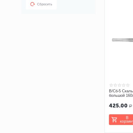
Сбросить
В/Сб-5 Скал
большой 160
425.00
Р
В
корзин