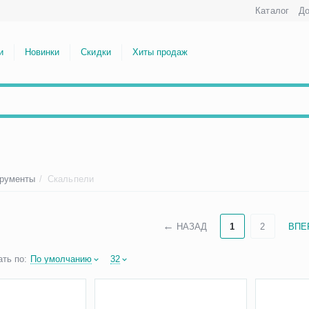
Каталог
До
и
Новинки
Скидки
Хиты продаж
трументы
/
Скальпели
НАЗАД
1
2
ВПЕ
ть по:
По умолчанию
32