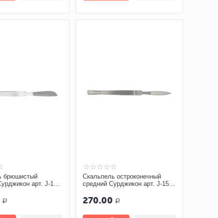
ь брюшистый
Скальпель остроконечный
урджикон арт. J-15-
средний Сурджикон арт. J-15-
027
0
270.00
Р
Р