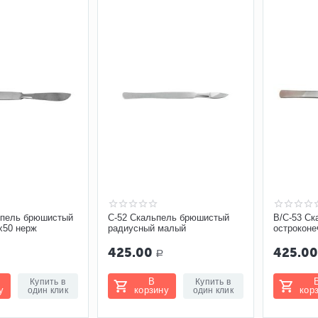
ьпель брюшистый
С-52 Скальпель брюшистый
В/С-53 Ск
х50 нерж
радиусный малый
острокон
средний 
425.00
425.0
Р
В
Купить в
Купить в
у
корзину
кор
один клик
один клик