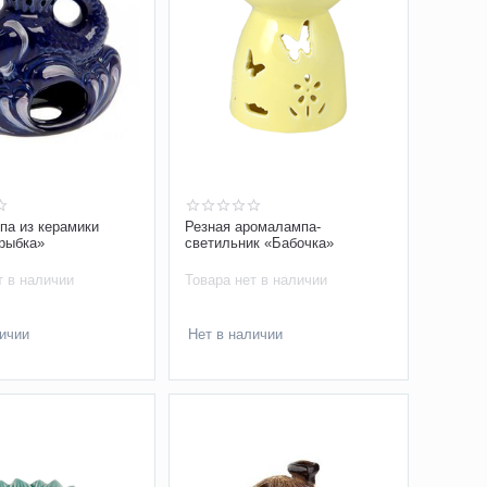
па из керамики
Резная аромалампа-
рыбка»
светильник «Бабочка»
т в наличии
Товара нет в наличии
личии
Нет в наличии