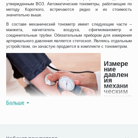
утвержденным ВОЗ. Автоматические тонометры, работающие по
методу Короткого, встречаются редко и их стоимость
значительно выше.
В составе механический тонометр имеет следующие части –
манжета, нагнетатель воздуха, сфигмоманометр и
соединительные трубки. Обязательным прибором для измерения
артериального давления является стетоскоп. Являясь отдельным
устройством, он зачастую продается в комплекте с тонометром.
Измере
ние
давлен
ия
механи
ческим
тономет
ром
Больше
Манжета
тонометра надевается на плечо на 2-3 см выше локтевой ямки,
соединительные трубки должны располагаться по внутренней
поверхности плеча. Головка стетоскопа устанавливается между
локтевым сгибом и манжетой. С помощью груши нагнетается