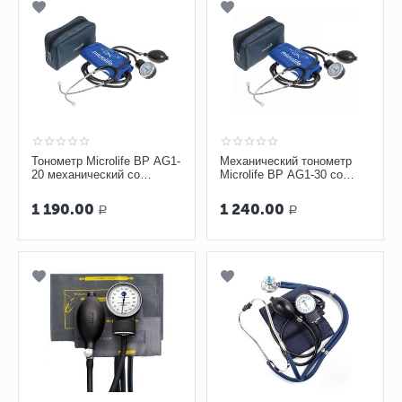
Тонометр Microlife BP AG1-
Механический тонометр
20 механический со
Microlife BP AG1-30 со
стетоскопом
встроенным стетоскопом
1 190.00
1 240.00
Р
Р