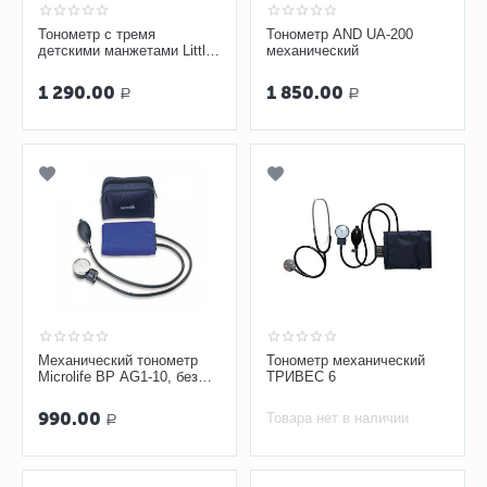
Тонометр с тремя
Тонометр AND UA-200
детскими манжетами Little
механический
Doctor LD-80
1 290.00
1 850.00
Р
Р
Механический тонометр
Тонометр механический
Microlife BP AG1-10, без
ТРИВЕС 6
стетоскопа
990.00
Товара нет в наличии
Р