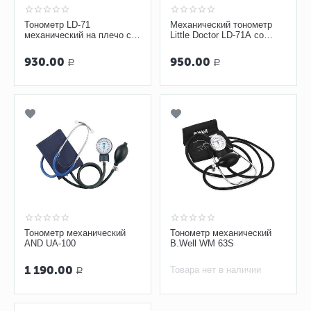
Тонометр LD-71
Механический тонометр
механический на плечо со
Little Doctor LD-71A со
стетоскопом
встроенным стетоскопом
930.00
950.00
Р
Р
Тонометр механический
Тонометр механический
AND UA-100
B.Well WM 63S
1 190.00
Товара нет в наличии
Р