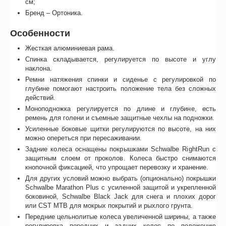
см;
Бренд – Ортоника.
Особенности
Жесткая алюминиевая рама.
Спинка складывается, регулируется по высоте и углу
наклона.
Ремни натяжения спинки и сиденье с регулировкой по
глубине помогают настроить положение тела без сложных
действий.
Моноподножка регулируется по длине и глубине, есть
ремень для голени и съемные защитные чехлы на подножки.
Усиленные боковые щитки регулируются по высоте, на них
можно опереться при пересаживании.
Задние колеса оснащены покрышками Schwalbe RightRun с
защитным слоем от проколов. Колеса быстро снимаются
кнопочной фиксацией, что упрощает перевозку и хранение.
Для других условий можно выбрать (опционально) покрышки
Schwalbe Marathon Plus с усиленной защитой и укрепленной
боковиной, Schwalbe Black Jack для снега и плохих дорог
или CST MTB для мокрых покрытий и рыхлого грунта.
Передние цельнолитые колеса увеличенной ширины, а также
регулировка передних и задних колес по положению