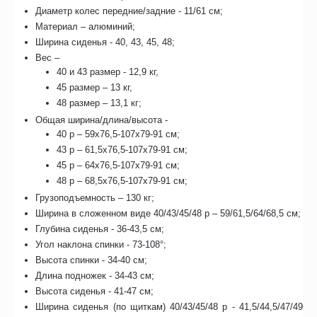
Диаметр колес передние/задние - 11/61 см;
Материал – алюминий;
Ширина сиденья - 40, 43, 45, 48;
Вес –
40 и 43 размер - 12,9 кг,
45 размер – 13 кг,
48 размер – 13,1 кг;
Общая ширина/длина/высота -
40 р – 59х76,5-107х79-91 см;
43 р – 61,5х76,5-107х79-91 см;
45 р – 64х76,5-107х79-91 см;
48 р – 68,5х76,5-107х79-91 см;
Грузоподъемность – 130 кг;
Ширина в сложенном виде 40/43/45/48 р – 59/61,5/64/68,5 см;
Глубина сиденья - 36-43,5 см;
Угол наклона спинки - 73-108°;
Высота спинки - 34-40 см;
Длина подножек - 34-43 см;
Высота сиденья - 41-47 см;
Ширина сиденья (по щиткам) 40/43/45/48 р - 41,5/44,5/47/49