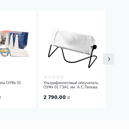
мпа ОУФк 01
Ультрафиолетовый облучатель
ОУФк 01 ГЗАС им. А.С.Попова
2 790.00
Р
Р