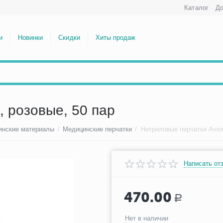
Каталог
До
и
Новинки
Скидки
Хиты продаж
, розовые, 50 пар
инские материалы
/
Медицинские перчатки
/
Нитриловые перчатки Avior
Написать от
470.00
Р
Нет в наличии