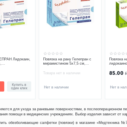
ЕПРАН Лидокаин,
Повязка на рану Гелепран с
Повязка н
,
мирамистином 5х7,5 см,
лидокаино
ющая
гидрогелевая, антимикробная
сетчатая,
85.00
Товара нет в наличии
Купить в
Нет в наличии
Нет в на
один клик
яются для ухода за раневыми поверхностями, в послеоперационном пер
зания помощи в медицинских учреждениях. Выбор изделия зависит от ха
пить обезболивающие салфетки (повязки) в магазине «Медтехника №