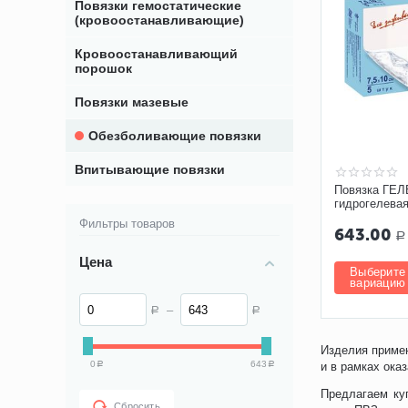
Повязки гемостатические
(кровоостанавливающие)
Кровоостанавливающий
порошок
Повязки мазевые
Обезболивающие повязки
Впитывающие повязки
Повязка ГЕЛ
гидрогелевая
обезболива
Фильтры товаров
643.00
Р
Цена
Выберите
вариацию
–
Р
Р
Изделия примен
0
643
и в рамках ока
Р
Р
Предлагаем ку
Сбросить