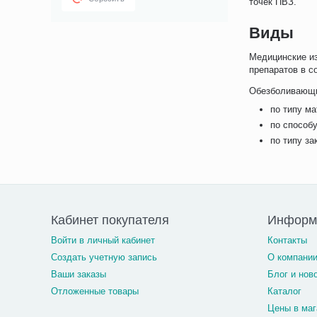
точек ПВЗ.
Виды
Медицинские и
препаратов в с
Обезболивающи
по типу ма
по способ
по типу з
Кабинет покупателя
Информ
Войти в личный кабинет
Контакты
Создать учетную запись
О компани
Ваши заказы
Блог и нов
Отложенные товары
Каталог
Цены в маг