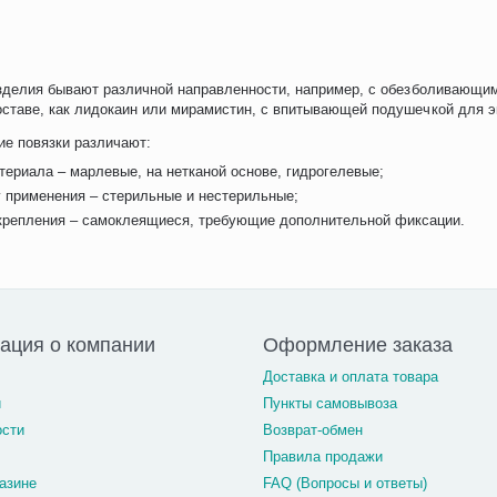
зделия бывают различной направленности, например, с обезболивающим
оставе, как лидокаин или мирамистин, с впитывающей подушечкой для э
е повязки различают:
териала – марлевые, на нетканой основе, гидрогелевые;
у применения – стерильные и нестерильные;
акрепления – самоклеящиеся, требующие дополнительной фиксации.
ация о компании
Оформление заказа
Доставка и оплата товара
и
Пункты самовывоза
ости
Возврат-обмен
Правила продажи
азине
FAQ (Вопросы и ответы)