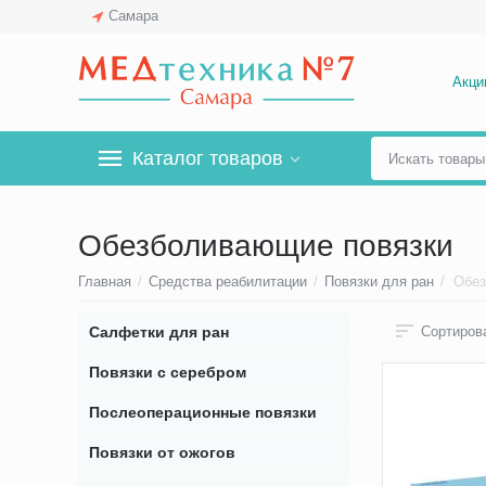
Самара
Акци
Каталог товаров
Обезболивающие повязки
Главная
/
Средства реабилитации
/
Повязки для ран
/
Обез
Салфетки для ран
Сортирова
Повязки с серебром
Послеоперационные повязки
Повязки от ожогов