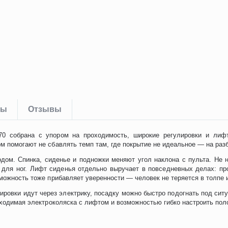
ты
Отзывы
770 собрана с упором на проходимость, широкие регулировки и лиф
м помогают не сбавлять темп там, где покрытие не идеальное — на разб
одом. Спинка, сиденье и подножки меняют угол наклона с пульта. Не 
 для ног. Лифт сиденья отдельно выручает в повседневных делах: пр
зможность тоже прибавляет уверенности — человек не теряется в толпе
ровки идут через электрику, посадку можно быстро подогнать под ситу
роходимая электроколяска с лифтом и возможностью гибко настроить пол