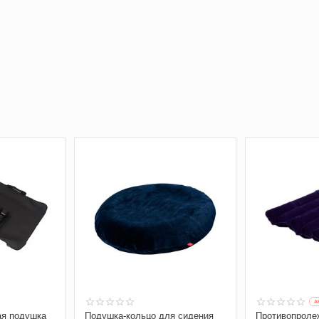
A
ая подушка
Подушка-кольцо для сидения
Противопроле