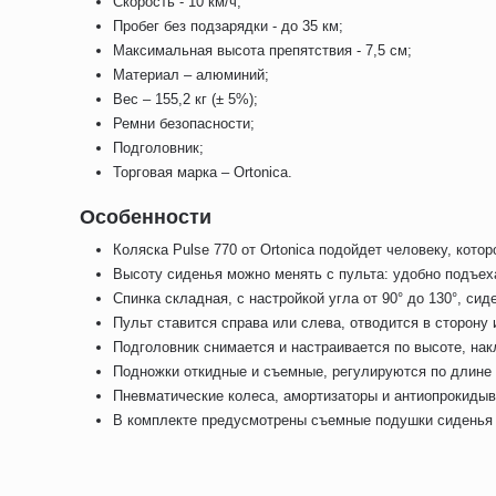
Скорость - 10 км/ч;
Пробег без подзарядки - до 35 км;
Максимальная высота препятствия - 7,5 см;
Материал – алюминий;
Вес – 155,2 кг (± 5%);
Ремни безопасности;
Подголовник;
Торговая марка – Ortonica.
Особенности
Коляска Pulse 770 от Ortonica подойдет человеку, кот
Высоту сиденья можно менять с пульта: удобно подъеха
Спинка складная, с настройкой угла от 90° до 130°, с
Пульт ставится справа или слева, отводится в сторону
Подголовник снимается и настраивается по высоте, нак
Подножки откидные и съемные, регулируются по длине и
Пневматические колеса, амортизаторы и антиопрокидыв
В комплекте предусмотрены съемные подушки сиденья и 