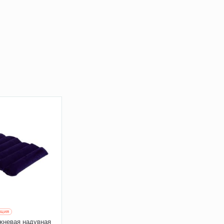
КЦИЯ
жневая надувная