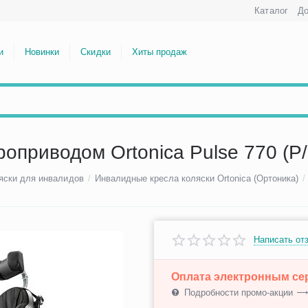
Каталог
До
и
Новинки
Скидки
Хиты продаж
роприводом Ortonica Pulse 770 (P/
яски для инвалидов
/
Инвалидные кресла коляски Ortonica (Ортоника)
/
Написать от
Оплата электронным с
Подробности промо-акции