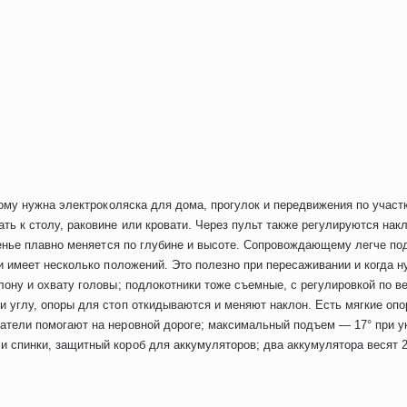
орому нужна электроколяска для дома, прогулок и передвижения по учас
ть к столу, раковине или кровати. Через пульт также регулируются накл
иденье плавно меняется по глубине и высоте. Сопровождающему легче по
 и имеет несколько положений. Это полезно при пересаживании и когда н
лону и охвату головы; подлокотники тоже съемные, с регулировкой по ве
 углу, опоры для стоп откидываются и меняют наклон. Есть мягкие опо
атели помогают на неровной дороге; максимальный подъем — 17° при ук
спинки, защитный короб для аккумуляторов; два аккумулятора весят 21