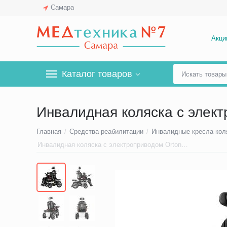
Самара
Акци
Каталог товаров
Инвалидная коляска с элект
Главная
/
Средства реабилитации
/
Инвалидные кресла-кол
Инвалидная коляска с электроприводом Ortonica Pulse 770 (P/P)