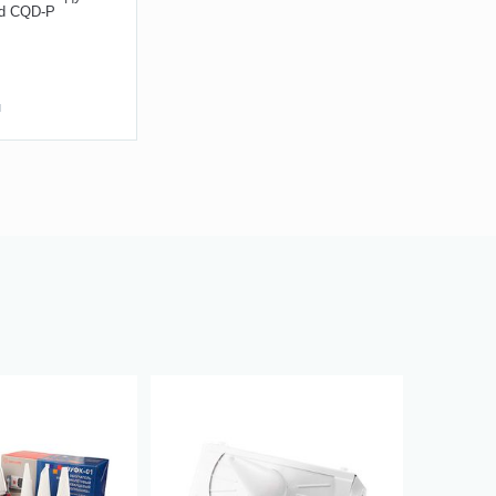
d CQD-P
и