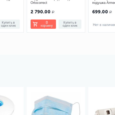
Ortocorrect
подушка Arme
я
2 790.00
699.00
Р
Р
В
Купить в
Купить в
Нет в наличи
корзину
один клик
один клик