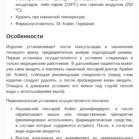
альдегидов, либо паром (134ºC) или горячим воздухом (250
ºC);
Хранить при комнатной температуре;
Фирма-изготовитель: Dr. Arabin, Германия.
Особенности
Изделие устанавливают после консультации и назначения
лечащего врача, предварительно выбрав подходящий размер.
Первая установка осуществляется в условиях стационара и
только медицинским работником. В дальнейшем пациентка может
уже сама вводить и извлекать чашечный пессарий доктор Арабин
(dr. Arabin), соблюдая рекомендации специалиста (перед сном
изделие следует удалять, а после пробуждения вновь вводить.
Очищать в домашних условиях его можно под струёй теплой
воды с использованием мыла).
Первоначальная установка осуществляется поэтапно:
Акушерский пессарий Arabin дезинфицируют, а после
обрабатывают мазью или лекарственным препаратом
(рекомендовано использовать фармацевтические средства,
в составе которых содержится эстриол). После, в согнутом
виде изделие вводится.
Внутри влагалища его выпрямляют до первоначального