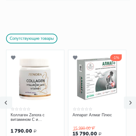
Сопутствующие товары
1%
Коллаген Zenora с
Аппарат Алмаг Плюс
витамином С и
гиалуроновой кислотой
15 990.00
«Ягодный микс»
Р
1 790.00
Р
15 790.00
Р