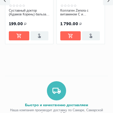
Суставный доктор
Коллаген Zenora с
(Адамов Корень) бальзам-
витамином С и
гель 75 мл
гиалуроновой кислотой
«Ягодный микс»
199.00
1 790.00
Р
Р
Быстро и качественно доставляем
Наша компания производит доставку по Самаре, Самарской