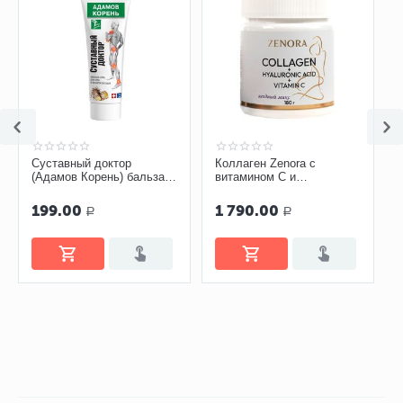
Суставный доктор
Коллаген Zenora с
(Адамов Корень) бальзам-
витамином С и
гель 75 мл
гиалуроновой кислотой
«Ягодный микс»
199.00
1 790.00
Р
Р