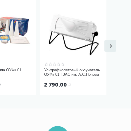
мпа ОУФк 01
Ультрафиолетовый облучатель
ОУФк 01 ГЗАС им. А.С.Попова
2 790.00
Р
Р