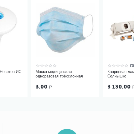
 Невотон ИС
Маска медицинская
Кварцевая ла
одноразовая трёхслойная
Солнышко
3.00
3 130.00
Р