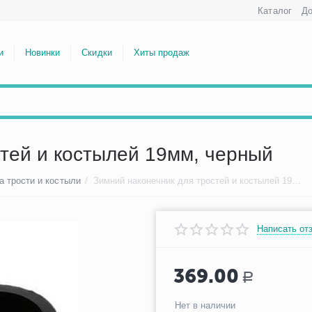
Каталог
До
и
Новинки
Скидки
Хиты продаж
стей и костылей 19мм, черный
а трости и костыли
/
Зимний наконечник для тростей и костылей 19мм, черный
Написать от
369.00
Р
Нет в наличии