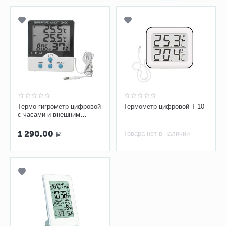
Термо-гигрометр цифровой
Термометр цифровой Т-10
с часами и внешним
датчиком Kromatech HTC-
2A
1 290.00
Товара нет в наличии
Р