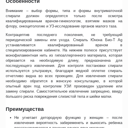
Особенности
Внимание – выбор формы, типа и формы внутриматочной
спирали должен определятся только после осмотра
квалифицированным врачом-гинекологом, взятием мазков на
флору, онкоцитологию и УЗ-исследование органов малого таза.
Контрацептив последнего поколения, не требующий
периодической замены или ухода. Спираль Юнона Био-Т Ag
устанавливается квалифицированный врачом в
специализированном кабинете. На нижнем полюсе присутствует
монофиламентная нить из гипоаллергенного материала, которая
обрезается на необходимую длину, предназначена для
последующего извлечения. Для контроля постановки спирали
используется ультразвук, благодаря медной оплетке спираль
отчетливо видна во всех проекциях. Для извлечения спирали
необходимо обратится в женскую консультацию, в которой
опытный врач под контролем УЗИ произведен удаление или
замену спирали. Самостоятельное извлечение запрещено, ввиду
большого риска повреждения слизистой тела и шейки матки.
Преимущества
Не угнетает детородную функцию у женщин – после
извлечения вероятность забеременеть и выносить ребенка
восстанавливается в течение одного-двух месяцев;