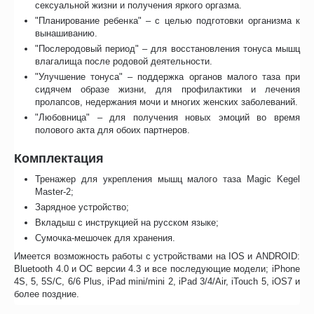
сексуальной жизни и получения яркого оргазма.
"Планирование ребенка" – с целью подготовки организма к
вынашиванию.
"Послеродовый период" – для восстановления тонуса мышц
влагалища после родовой деятельности.
"Улучшение тонуса" – поддержка органов малого таза при
сидячем образе жизни, для профилактики и лечения
пролапсов, недержания мочи и многих женских заболеваний.
"Любовница" – для получения новых эмоций во время
полового акта для обоих партнеров.
Комплектация
Тренажер для укрепления мышц малого таза Magic Kegel
Master-2;
Зарядное устройство;
Вкладыш с инструкцией на русском языке;
Сумочка-мешочек для хранения.
Имеется возможность работы с устройствами на IOS и ANDROID:
Bluetooth 4.0 и ОС версии 4.3 и все последующие модели; iPhone
4S, 5, 5S/C, 6/6 Plus, iPad mini/mini 2, iPad 3/4/Air, iTouch 5, iOS7 и
более поздние.