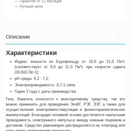
— Гарантия от 12 месяцев
— Лучшая цена
Описание
Характеристики
Индекс вязкости по Брукфильду от 15,0 до 21,0 Па*c
(соответствует от 8,0 до 11,0 Па*c при скорости сдвига
(16,8±0,3)c-1);
pH среды: 6,2 - 7,2;
Электропроводимость: 0,7-1 см/м;
Годен 3 года с даты производства.
Гель Униагель относится к многоцелевому средству, так его
можно применять для проведения ЭхоКГ, РЭГ, ЭЭГ, а также для
осуществления электромиостимуляции и физиотерапевтических
манипуляций. Благодаря гелиевой основе достигается наилучшая
проводимость электронного импульса между кожным покровом и
датчиком. Средство равномерно распределяется на электрод или
кожу перед проведением процедуры.