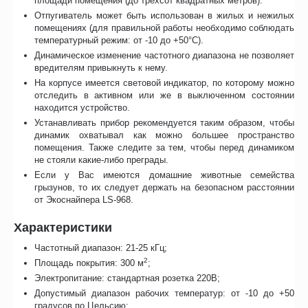
площади помещения (до трёхсот квадратных метров).
Отпугиватель может быть использован в жилых и нежилых
помещениях (для правильной работы необходимо соблюдать
температурный режим: от -10 до +50°С).
Динамическое изменение частотного диапазона не позволяет
вредителям привыкнуть к нему.
На корпусе имеется световой индикатор, по которому можно
отследить в активном или же в выключенном состоянии
находится устройство.
Устанавливать прибор рекомендуется таким образом, чтобы
динамик охватывал как можно большее пространство
помещения. Также следите за тем, чтобы перед динамиком
не стояли какие-либо преграды.
Если у Вас имеются домашние животные семейства
грызунов, то их следует держать на безопасном расстоянии
от Экоснайпера LS-968.
Характеристики
Частотный диапазон: 21-25 кГц;
2
Площадь покрытия: 300 м
;
Электропитание: стандартная розетка 220В;
Допустимый диапазон рабочих температур: от -10 до +50
градусов по Цельсию;