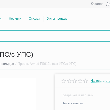
Каталог
До
и
Новинки
Скидки
Хиты продаж
УПС/с УПС)
инвалидов
/
Трость Armed FS910L (без УПС/с УПС)
Написать от
Товара нет в наличии
Нет в наличии