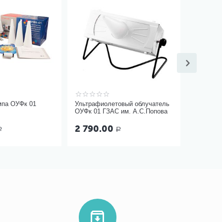
мпа ОУФк 01
Ультрафиолетовый облучатель
ОУФк 01 ГЗАС им. А.С.Попова
2 790.00
Р
Р