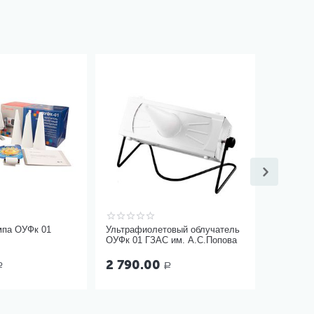
мпа ОУФк 01
Ультрафиолетовый облучатель
ОУФк 01 ГЗАС им. А.С.Попова
2 790.00
Р
Р