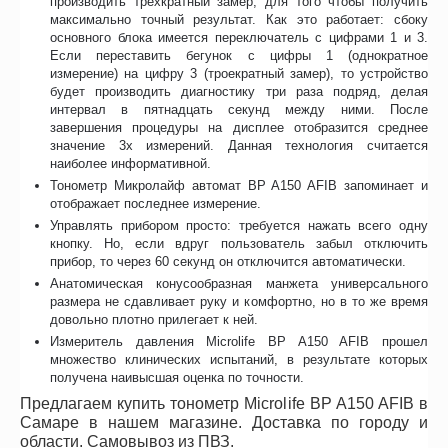
производить трехкратный замер, для того чтобы получить
максимально точный результат. Как это работает: сбоку
основного блока имеется переключатель с цифрами 1 и 3.
Если переставить бегунок с цифры 1 (однократное
измерение) на цифру 3 (троекратный замер), то устройство
будет производить диагностику три раза подряд, делая
интервал в пятнадцать секунд между ними. После
завершения процедуры на дисплее отобразится среднее
значение 3х измерений. Данная технология считается
наиболее информативной.
Тонометр Микролайф автомат BP A150 AFIB запоминает и
отображает последнее измерение.
Управлять прибором просто: требуется нажать всего одну
кнопку. Но, если вдруг пользователь забыл отключить
прибор, то через 60 секунд он отключится автоматически.
Анатомическая конусообразная манжета универсального
размера не сдавливает руку и комфортно, но в то же время
довольно плотно прилегает к ней.
Измеритель давления Microlife BP A150 AFIB прошел
множество клинических испытаний, в результате которых
получена наивысшая оценка по точности.
Предлагаем купить тонометр Microlife BP A150 AFIB в
Самаре в нашем магазине. Доставка по городу и
области. Самовывоз из ПВЗ.