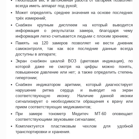
Небольшой вес и автономная работа от батареек позволяет
всегда иметь аппарат под рукой;
Может определять среднее значения на основе последних
трёх измерений;
Снабжен крупным дисплеем на который выводится
информация о результатах замера, благодаря чему
информация легко считывается людьми с плохим зрением;
Память на 120 замеров позволяет не вести дневник
самоконтроля, так как все последние данные всегда
доступны в аппарате;
Экран снабжен шкалой ВОЗ (цветовая индикация), по
которой даже не смотря на цифры можно понять,
повышенное давление или нет; а также определить степень
гипертонии;
Снабжен индикатором аритмии, который диагностирует
нарушение ритма сердца и выводит на экран
соответствующую иконку. Наличие данной иконки
сигнализирует о необходимости обращения к врачу или
прием соответствующих медикаментов;
При замере тонометр Медитеч МТ-60 оповещает
соответствующими звуковыми сигналами;
Комплектуется пластиковым чехлом для удобной
транспортировки и хранения.