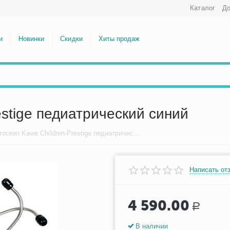
Каталог
До
и
Новинки
Скидки
Хиты продаж
estige педиатрический синий
Стетоскоп Kawe Children-Prestige педиатрический синий
Написать от
4 590.00
Р
В наличии