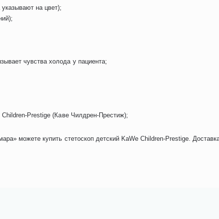
 указывают на цвет);
ий);
зывает чувства холода у пациента;
hildren-Prestige (Каве Чилдрен-Престиж);
а» можете купить стетоскоп детский KaWe Children-Prestige. Доставк