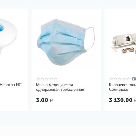
 Невотон ИС
Маска медицинская
Кварцевая ла
одноразовая трёхслойная
Солнышко
3.00
3 130.00
Р