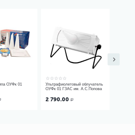
мпа ОУФк 01
Ультрафиолетовый облучатель
ОУФк 01 ГЗАС им. А.С.Попова
2 790.00
Р
Р