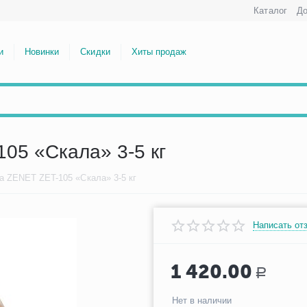
Каталог
До
и
Новинки
Скидки
Хиты продаж
05 «Скала» 3-5 кг
а ZENET ZET-105 «Скала» 3-5 кг
Написать от
1 420.00
Р
Нет в наличии