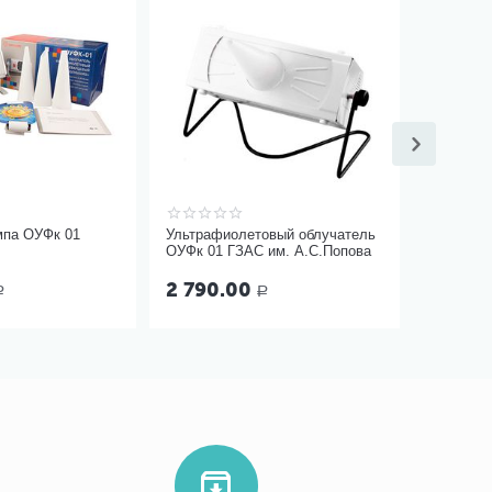
мпа ОУФк 01
Ультрафиолетовый облучатель
ОУФк 01 ГЗАС им. А.С.Попова
2 790.00
Р
Р