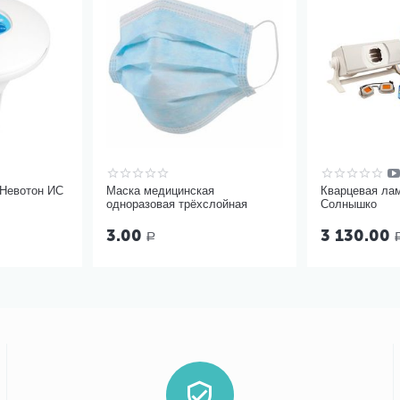
 Невотон ИС
Маска медицинская
Кварцевая ла
одноразовая трёхслойная
Солнышко
3.00
3 130.00
Р