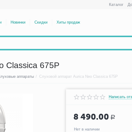
Каталог
До
и
Новинки
Скидки
Хиты продаж
o Classica 675P
луховые аппараты
/
Слуховой аппарат Aurica Neo Classica 675P
Написать от
8 490.00
Р
Нет в наличии