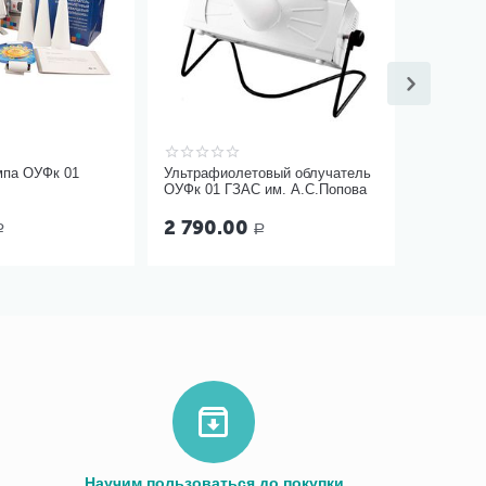
мпа ОУФк 01
Ультрафиолетовый облучатель
ОУФк 01 ГЗАС им. А.С.Попова
2 790.00
Р
Р
Научим пользоваться до покупки