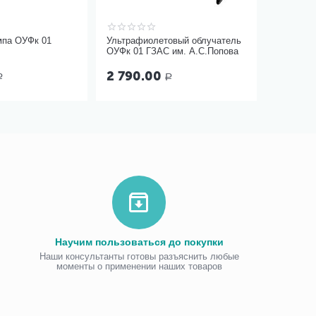
мпа ОУФк 01
Ультрафиолетовый облучатель
ОУФк 01 ГЗАС им. А.С.Попова
2 790.00
Р
Р
Научим пользоваться до покупки
Наши консультанты готовы разъяснить любые
моменты о применении наших товаров
Виброаку
«Витафо