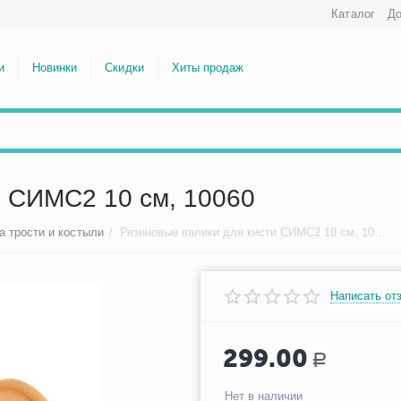
Каталог
До
и
Новинки
Скидки
Хиты продаж
и СИМС2 10 см, 10060
а трости и костыли
/
Резиновые валики для кисти СИМС2 10 см, 10060
Написать от
299.00
Р
Нет в наличии