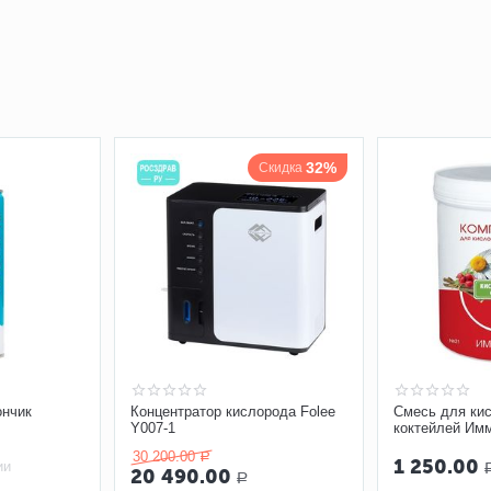
32%
Скидка
ончик
Концентратор кислорода Folee
Смесь для ки
Y007-1
коктейлей Им
30 200.00
Р
1 250.00
ии
20 490.00
Р