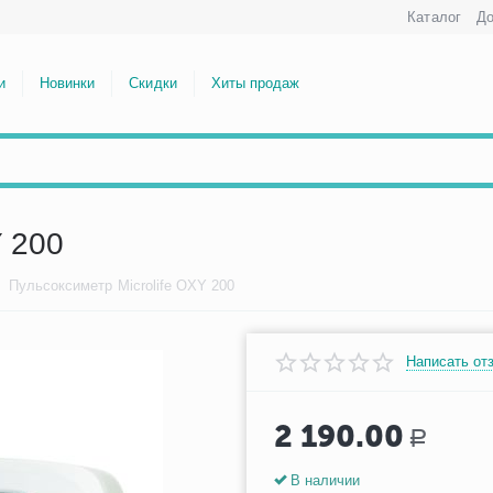
Каталог
До
и
Новинки
Скидки
Хиты продаж
Y 200
/
Пульсоксиметр Microlife OXY 200
Написать от
2 190.00
Р
В наличии