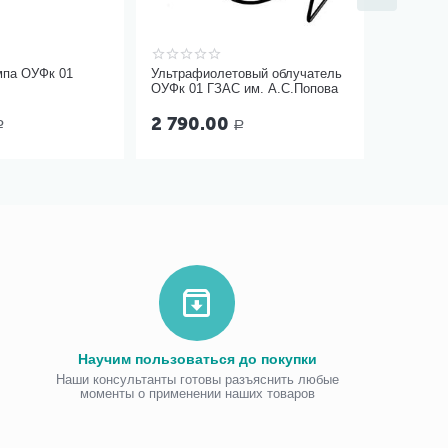
Подушка
Меридиан
мпа ОУФк 01
Ультрафиолетовый облучатель
Товара н
ОУФк 01 ГЗАС им. А.С.Попова
2 790.00
Нет в на
Р
Р
Научим пользоваться до покупки
Наши консультанты готовы разъяснить любые
моменты о применении наших товаров
Виброаку