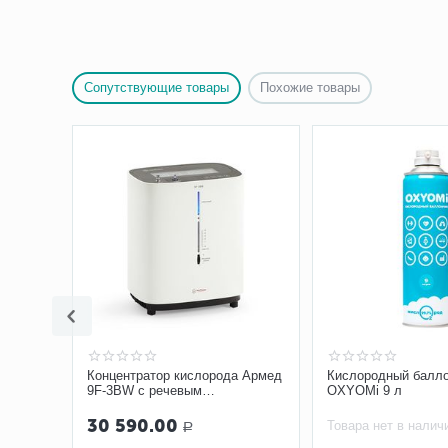
Сопутствующие товары
Похожие товары
Концентратор кислорода Армед
Кислородный балл
9F-3BW с речевым
OXYOMi 9 л
сопровождением
30 590.00
Товара нет в налич
Р