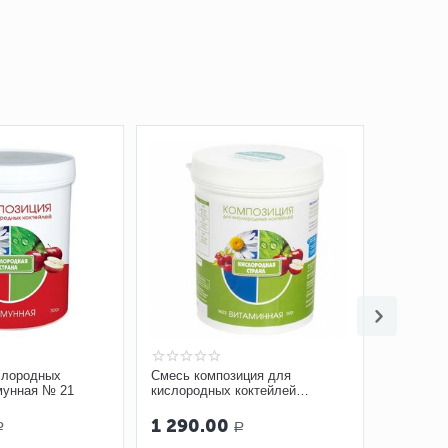
слородных
Смесь композиция для
мунная № 21
кислородных коктейлей
Витаминная № 23
1 290.00
Р
Р