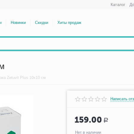
Каталог
До
и
Новинки
Скидки
Хиты продаж
см
зка Zetuvit Plus 10x10 см
Написать от
159.00
Р
Нет в наличии