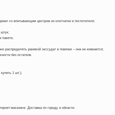
иал со впитывающим центром из клетчатки и поглотителя;
 штук;
 пакете;
о распределять раневой экссудат в повязке – она не комкается;
хности без остатков.
купить 1 шт.);
тернет-магазине. Доставка по городу и области.