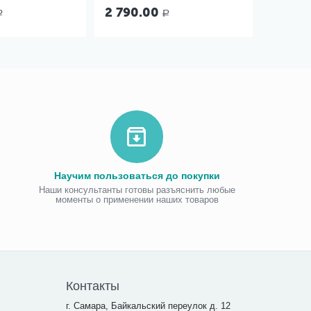
2 790.00
Р
Р
Научим пользоваться до покупки
Наши консультанты готовы разъяснить любые
моменты о применении наших товаров
Виброаку
«Витафо
7 300.00
7 290
Контакты
г. Самара, Байкальский переулок д. 12