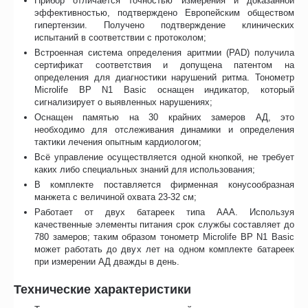
Прибор отличается точностью измерения и доказанной
эффективностью, подтверждено Европейским обществом
гипертензии. Получено подтверждение клинических
испытаний в соответствии с протоколом;
Встроенная система определения аритмии (PAD) получила
сертификат соответствия и допущена патентом на
определения для диагностики нарушений ритма. Тонометр
Microlife BP N1 Basic оснащен индикатор, который
сигнализирует о выявленных нарушениях;
Оснащен памятью на 30 крайних замеров АД, это
необходимо для отслеживания динамики и определения
тактики лечения опытным кардиологом;
Всё управление осуществляется одной кнопкой, не требует
каких либо специальных знаний для использования;
В комплекте поставляется фирменная конусообразная
манжета с величиной охвата 23-32 см;
Работает от двух батареек типа ААА. Используя
качественные элементы питания срок службы составляет до
780 замеров; таким образом тонометр Microlife BP N1 Basic
может работать до двух лет на одном комплекте батареек
при измерении АД дважды в день.
Технические характеристики