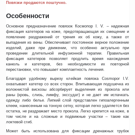
Повязки продаются поштучно.
Особенности
Основное предназначение повязок Космопор I. V. – надежная
фиксация катетеров на коже, предотвращающая их смещение и
появление раздражений от трения их об кожу, а также от
выпадения из вены. Обеспечивает постоянное верное положение
изделий, даже при движении, что особенно актуально при
проведении длительной инфузионной терапии. Правильная
фиксация катетеров позволяет продлить время нахождения
канюль и катетеров, без необходимости их повторной
перестановки, что повышает комплаетность лечения.
Благодаря удобному вырезу клейкая повязка Cosmopor I.V.
охватывает катетер со всех сторон. Впитывающая подушечка из
волокнистой вискозы абсорбирует выделения из прокола или
раны (кровь, слизь, лимфу, экссудат) и не дает им испачкать
одежду либо белье. Липкий слой представлен гипоалергенным
клеем, нанесенным на тонкую сетку, которая легко удаляется без
остатка, не раздражает место прокола. Легко крепится на коже, в
том числе и на сложные и подвижные участки – такие как
локтевой сгиб.
Может быть использована для фиксации дренажных трубок