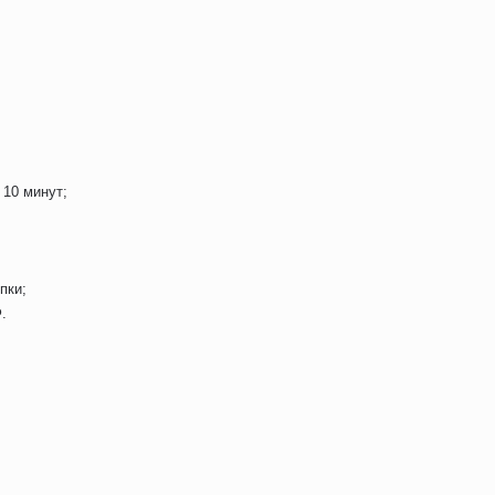
10 минут;
пки;
.