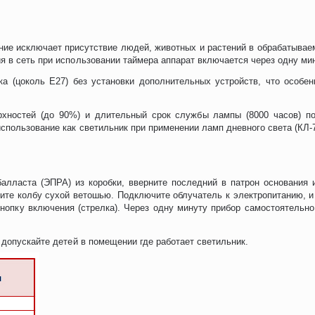
ение исключает присутствие людей, животных и растений в обрабатыва
 в сеть при использовании таймера аппарат включается через одну мин
а (цоколь E27) без установки дополнительных устройств, что особе
рхностей (до 90%) и длительный срок службы лампы (8000 часов) по
пользование как светильник при применении ламп дневного света (КЛ-7
балласта (ЭПРА) из коробки, вверните последний в патрон основания 
ите колбу сухой ветошью. Подключите облучатель к электропитанию, и
нопку включения (стрелка). Через одну минуту прибор самостоятельно
 допускайте детей в помещении где работает светильник.