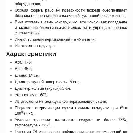
оборудовании;
Особая форма рабочей поверхности ножниц обеспечивает
безопасное проведение рассечений, удалений повязок и т.п.;
Винт утоплен в саму конструкцию, что исключает попадание
и скопление биологических жидкостей и упрощает процесс
стерилизации;
Имеют плавный вертикальный изгиб лезвий;
Изготовлены вручную.
Характеристики
Арт.: Н-3;
Вес: 46 г;
Длина: 14 см;
Длина режущей поверхности: 5 см;
Диаметр кольца (внутри): 3 см;
0
Угол изгиба: 160
;
Изготовлены из медицинской нержавеющей стали;
0
Подлежат стерилизации сухим горячим воздухом при t
=
0
180
(+/- 5);
Условия хранения: влажность воздуха не более 18%,
0
температура - +25
С.
Гарантия 24 месяца при соблюдении всех рекомендаций по