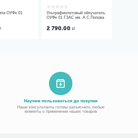
мпа ОУФк 01
Ультрафиолетовый облучатель
ОУФк 01 ГЗАС им. А.С.Попова
2 790.00
Р
Р
Научим пользоваться до покупки
Наши консультанты готовы разъяснить любые
моменты о применении наших товаров
Виброаку
«Витафо