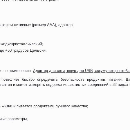
вые или литиевые (размер ААА), адаптер;
, жидкокристаллический;
 до +60 градусов Цельсия;
ция по применению.
Адаптер для сети, шнур для USB, аккумуляторные бат
позволяет быстро определить безопасность продуктов питания. Д
мпактен и может измерять содержание азотистых соединений в 32 видах 
 жизни и питается продуктами лучшего качества;
мые параметры;