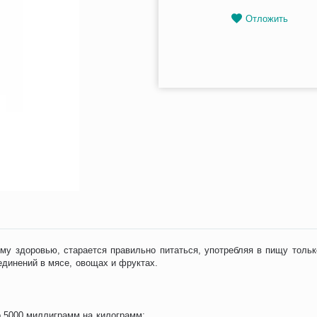
Отложить
ему здоровью, старается правильно питаться, употребляя в пищу тол
единений в мясе, овощах и фруктах.
о 5000 миллиграмм на килограмм;