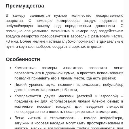
Преимущества
В камеру заливается нужное количество лекарственного
вещества. С помощью компрессора воздух подается в
небулайзерную камеру под определенным давлением. С
помощью специального механизма в камере под воздействием
воздуха лекарство преобразуется в аэрозоль с размерами частиц
≈3 мкм. Более мелкие частицы глубоко проникают в дыхательные
пути, а крупные наоборот, оседают в верхних отделах.
Особенности
Компактные размеры ингалятора позволяют легко
перевозить его в дорожной сумке, а простота использования
позволит применять его в любом месте, где есть розетка;
Низкий уровень шума позволит использовать небулайзер
даже с самым капризным ребенком;
Комплектуется двумя масками (детской и взрослой) –
предназначен для использования любым членом семьи; в
комплекте носовая насадка для введения лекарств
непосредственно в полость носа при ринитах и аллергиях;
Легко чистить и стерилизовать – камера небулайзера,
загубник и носовая насадка могут быть простерилизованы в
кипятке, маски и воздуховодные трубки промываются под