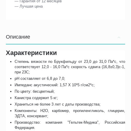
— Гарантия от 12 месяцев
— Лучшая цена
Описание
Характеристики
Степень вязкости по Брукфильду от 23,0 до 31,0 Па*с, что
соответствует 12,0 - 16,0 Па*с скорость сдвига (16,8±0,3)с-1,
при 23C;
pH составляет от 6,8 до 7,0;
Импеданс акустический: 1,57 X 10*5 г/см2*с;
По цвету: бесцветный;
Канистра содержит 5 кг;
Храниться не более 3 лет с даты производства;
Компоненты: H2O, карбомер, пропиленгликоль, глицерин,
ЭДТА, консервант;
Производство: компания "Гельтек-Медика", Российская
Федерация.