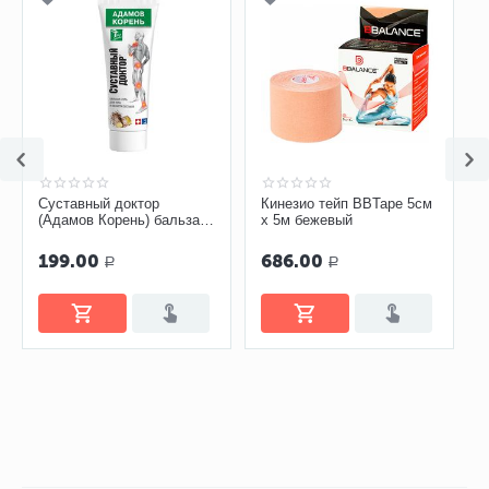
Суставный доктор
Кинезио тейп BBTape 5см
(Адамов Корень) бальзам-
х 5м бежевый
гель 75 мл
199.00
686.00
Р
Р