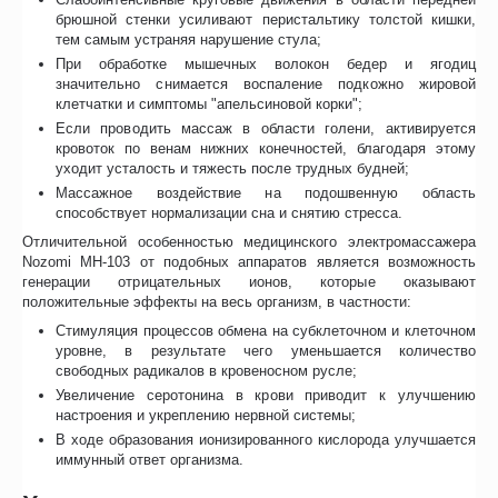
брюшной стенки усиливают перистальтику толстой кишки,
тем самым устраняя нарушение стула;
При обработке мышечных волокон бедер и ягодиц
значительно снимается воспаление подкожно жировой
клетчатки и симптомы "апельсиновой корки";
Если проводить массаж в области голени, активируется
кровоток по венам нижних конечностей, благодаря этому
уходит усталость и тяжесть после трудных будней;
Массажное воздействие на подошвенную область
способствует нормализации сна и снятию стресса.
Отличительной особенностью медицинского электромассажера
Nozomi MH-103 от подобных аппаратов является возможность
генерации отрицательных ионов, которые оказывают
положительные эффекты на весь организм, в частности:
Стимуляция процессов обмена на субклеточном и клеточном
уровне, в результате чего уменьшается количество
свободных радикалов в кровеносном русле;
Увеличение серотонина в крови приводит к улучшению
настроения и укреплению нервной системы;
В ходе образования ионизированного кислорода улучшается
иммунный ответ организма.