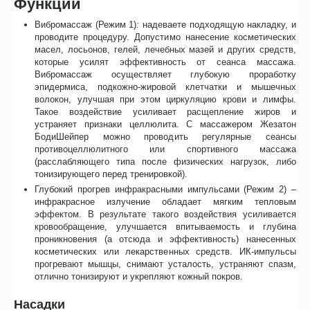
Функции
Вибромассаж (Режим 1)
:
надеваете подходящую накладку, и
проводите процедуру. Допустимо нанесение косметических
масел, лосьонов, гелей, лечебных мазей и других средств,
которые усилят эффективность от сеанса массажа.
Вибромассаж осуществляет глубокую проработку
эпидермиса, подкожно-жировой клетчатки и мышечных
волокон, улучшая при этом циркуляцию крови и лимфы.
Такое воздействие усиливает расщепление жиров и
устраняет признаки целлюлита. С массажером Жезатон
БодиШейпер можно проводить регулярные сеансы
противоцеллюлитного или спортивного массажа
(расслабляющего типа после физических нагрузок, либо
тонизирующего перед тренировкой).
Глубокий прогрев инфракрасными импульсами (Режим 2) –
инфракрасное излучение обладает мягким тепловым
эффектом. В результате такого воздействия усиливается
кровообращение, улучшается впитываемость и глубина
проникновения (а отсюда и эффективность) нанесенных
косметических или лекарственных средств. ИК-импульсы
прогревают мышцы, снимают усталость, устраняют спазм,
отлично тонизируют и укрепляют кожный покров.
Насадки