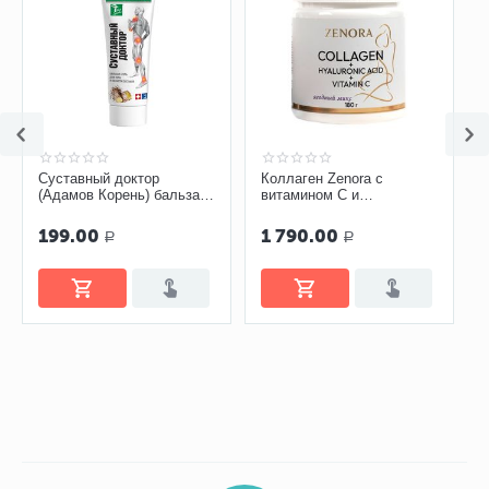
Суставный доктор
Коллаген Zenora с
(Адамов Корень) бальзам-
витамином С и
гель 75 мл
гиалуроновой кислотой
«Ягодный микс»
199.00
1 790.00
Р
Р