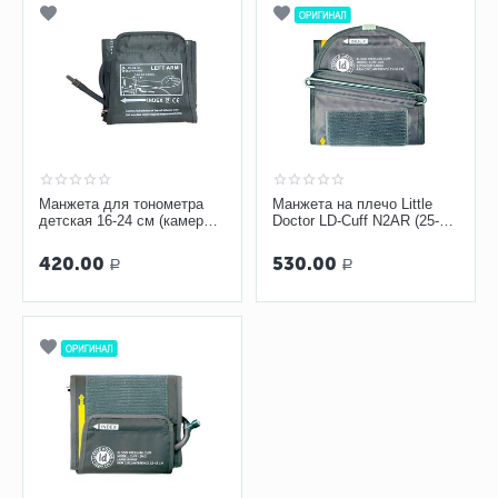
Манжета для тонометра
Манжета на плечо Little
детская 16-24 см (камера
Doctor LD-Cuff N2AR (25-36
ПВХ, 1 тр. с кольцом)
см) для механических
тонометров
420.00
530.00
Р
Р