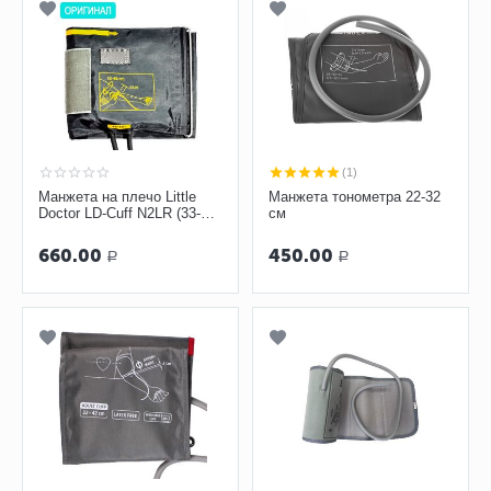
(1)
Манжета на плечо Little
Манжета тонометра 22-32
Doctor LD-Cuff N2LR (33-46
см
см) для механических
тонометров
660.00
450.00
Р
Р