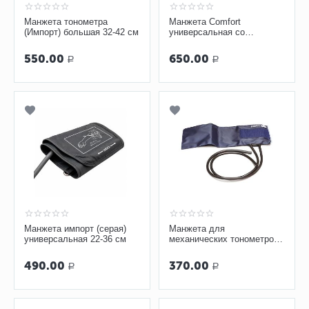
Манжета тонометра
Манжета Comfort
(Импорт) большая 32-42 см
универсальная со
вставкой безболезненная
550.00
650.00
Р
Р
Манжета импорт (серая)
Манжета для
универсальная 22-36 см
механических тонометров
двухтрубная с кольцом
490.00
370.00
Р
Р