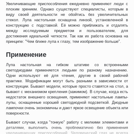
Увеличивающие приспособления ежедневно применяют люди с
плохим зрением. Однако существуют специалисты, которым в
виду своей деятельности не обойтись без увеличительных
стекол. Лупа настольная оснащена линзой, установленной в
конструкцию с подставкой. Её можно приближать и отдалять
между исследуемым предметом и пользователем, для
достижения идеальной четкости. Так как их работа основана на
принципе: "Чем ближе лупа к глазу, тем изображение больше".
Применение
Лупа настольная на гибком штативе со встроенными
светодиодами применяется людьми по разному назначению.
Одни используют её для чтения, другие в своей рабочей
практике. Модификации могут быть разными в зависимости от
конструкции. Бывают модели, которые просто ставятся на стол, а
бывают с механизмом крепления (зажимом). В случае, когда есть
недостаток внешнего освещения, применяют настольные лампы-
лупы, оснащенные хорошей светодиодной подсветкой. Диодные
лампочки очень экономичны и дают яркое освещение объекта или
поверхности.
Бывают случаи, когда "тонкую" работу с мелкими элементами и
деталями, выполнить очень проблематично без применения
увеличивающих приспособлений. Человеческий глаз не всегда