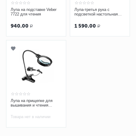
Лупа на подставке Veber
Лупа-третья рука с
7722 для чтения
подсветкой настольная
Kromatech MG16129-С
940.00
1 590.00
Р
Р
Лупа на прищепке для
вышивания и чтения
Kromatech ZB667-75
Товара нет в наличии