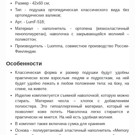
Размер - 42x60 см;
Тип - подушка ортопедическая классического вида без
ортопедических валиков;
Арт. - LumF-518;
Материал - наполнитель - ортопена (вязкоэластичный
пенополиуретан), наволочка с закрывающейся молнией –
поликоттон;
Производитель - Luomma, совместное производство России-
Финляндии.
Особенности
Классическая форма и размер подушки будут удобны
практически всем взрослым людям и подросткам, на ней
будет удобно лежать в любом положении тела: на боку, на
спине, на животе.
Изделие комплектуется съемной наволочкой, которую можно
стирать. Материал чехла – хлопок с добавлением
полиэстера. Это гипоаллергенный материал, который не
позволяет коже потеть. Наволочка легко стирается и
практически не мнется. На ней есть удобная молния.
В комплект также включена сумка для хранения.
Основа - полиуретановый эластичный наполнитель «Memory