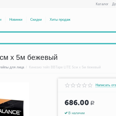
Каталог
До
и
Новинки
Скидки
Хиты продаж
5см х 5м бежевый
тейпы для лица
/
Кинезио тейп BBTape LITE 5см х 5м бежевый
Написать от
686.00
Р
В наличии