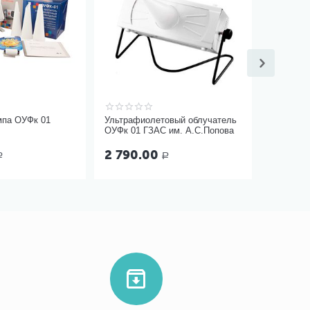
мпа ОУФк 01
Ультрафиолетовый облучатель
ОУФк 01 ГЗАС им. А.С.Попова
2 790.00
Р
Р