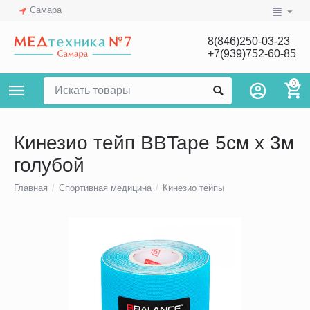
Самара
8(846)250-03-23
+7(939)752-60-85
0
Кинезио тейп BBTape 5см х 3м
голубой
Главная
/
Спортивная медицина
/
Кинезио тейпы