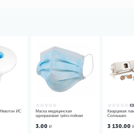
 Невотон ИС
Маска медицинская
Кварцевая ла
одноразовая трёхслойная
Солнышко
3.00
3 130.00
Р