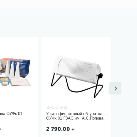
мпа ОУФк 01
Ультрафиолетовый облучатель
ОУФк 01 ГЗАС им. А.С.Попова
2 790.00
Р
Р