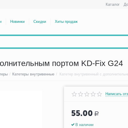
Каталог
До
и
Новинки
Скидки
Хиты продаж
полнительным портом KD-Fix G24
теры
/
Катетеры внутривенные
/
Написать от
55.00
Р
В наличии