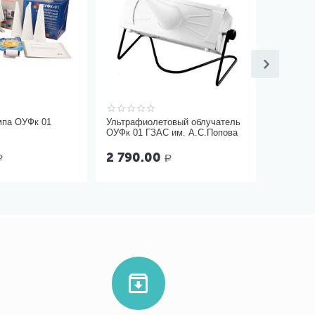
мпа ОУФк 01
Ультрафиолетовый облучатель
ОУФк 01 ГЗАС им. А.С.Попова
2 790.00
Р
Р